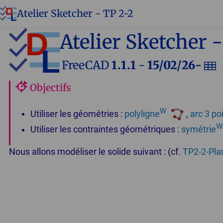
Atelier Sketcher - TP 2-2
Atelier Sketcher -
FreeCAD
1.1.1
-
15/02/26-
Objectifs
W
Utiliser les géométries :
polyligne
,
arc 3 po
W
Utiliser les contraintes géométriques :
symétrie
Nous allons modéliser le solide suivant : (cf.
TP2-2-Pla