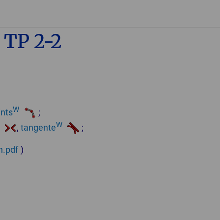
 TP 2-2
W
ints
;
W
,
tangente
;
n.pdf
)