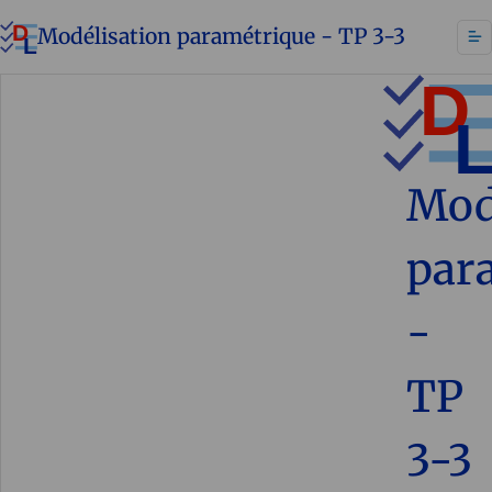
Modélisation paramétrique - TP 3-3
Mod
par
-
TP
3-3