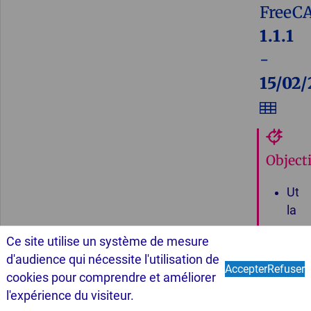
FreeC
1.1.1
-
15/02/
Objecti
Utili
la
com
Ce site utilise un système de mesure
Plan
d'audience qui nécessite l'utilisation de
Suivant
de
Accepter
Refuser
cookies pour comprendre et améliorer
réfé
À propos...
Cookies
l'expérience du visiteur.
W