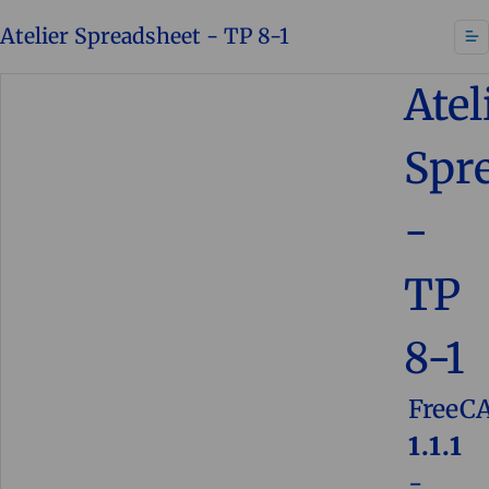
Atelier Spreadsheet - TP 8-1
Atel
Spr
-
TP
8-1
FreeC
1.1.1
-