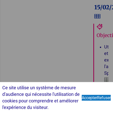
15/02/
Objecti
Utili
et
expl
l'ate
Spr
pou
Ce site utilise un système de mesure
défi
d'audience qui nécessite l'utilisation de
Suivant
Accepter
Refuser
un
cookies pour comprendre et améliorer
À propos...
Cookies
mod
l'expérience du visiteur.
et