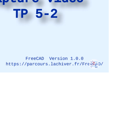
0.5
0.75
Normale
1.25
1.5
1.75
Vitesse de lecture
2