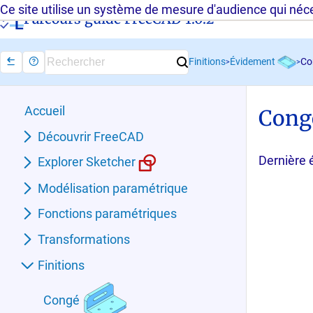
Ce site utilise un système de mesure d'audience qui néces
Parcours guidé FreeCAD 1.0.2 -
Évidement
Finitions
Co
>
>
Accueil
Cong
Découvrir FreeCAD
Dernière 
Explorer Sketcher
Modélisation paramétrique
Fonctions paramétriques
Transformations
Finitions
Congé