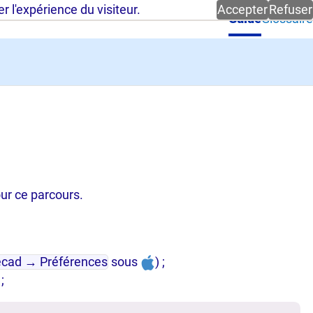
 l'expérience du visiteur.
Accepter
Refuser
Guide
Glossaire
our ce parcours.
ecad → Préférences
sous
) ;
;