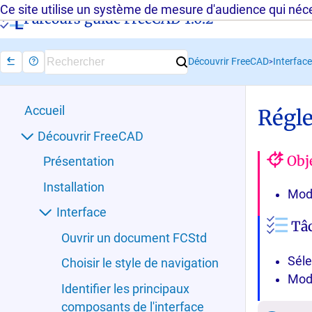
Ce site utilise un système de mesure d'audience qui néces
Parcours guidé FreeCAD 1.0.2 -
Découvrir FreeCAD
Interface
>
Accueil
Régle
Découvrir FreeCAD
Obje
Présentation
Installation
Modi
Interface
Tâc
Ouvrir un document FCStd
Sél
Choisir le style de navigation
Modi
Identifier les principaux
composants de l'interface